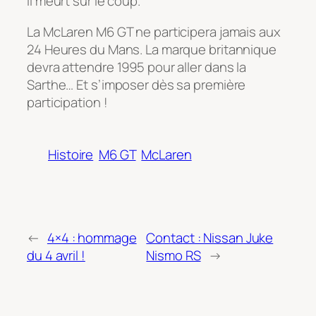
Il meurt sur le coup.
La McLaren M6 GT ne participera jamais aux
24 Heures du Mans. La marque britannique
devra attendre 1995 pour aller dans la
Sarthe… Et s’imposer dès sa première
participation !
Histoire
M6 GT
McLaren
←
4×4 : hommage
Contact : Nissan Juke
du 4 avril !
Nismo RS
→