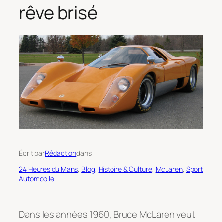
rêve brisé
Écrit par
Rédaction
dans
24 Heures du Mans
, 
Blog
, 
Histoire & Culture
, 
McLaren
, 
Sport
Automobile
Dans les années 1960, Bruce McLaren veut