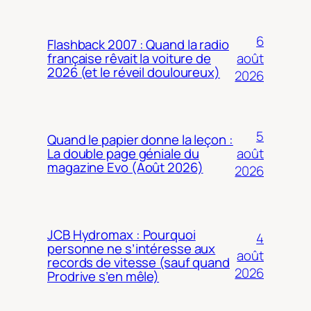
6
Flashback 2007 : Quand la radio
août
française rêvait la voiture de
2026 (et le réveil douloureux)
2026
5
Quand le papier donne la leçon :
août
La double page géniale du
magazine Evo (Août 2026)
2026
JCB Hydromax : Pourquoi
4
personne ne s’intéresse aux
août
records de vitesse (sauf quand
2026
Prodrive s’en mêle)