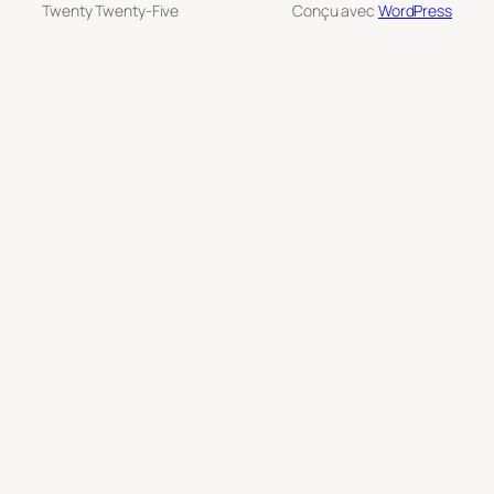
Twenty Twenty-Five
Conçu avec
WordPress