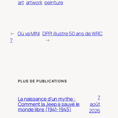
art
artwork
peinture
←
Où va MINI
DPPI illustre 50 ans de WRC
?
→
PLUS DE PUBLICATIONS
7
La naissance d’un mythe :
août
Comment la Jeep a sauvé le
monde libre (1941-1945)
2026