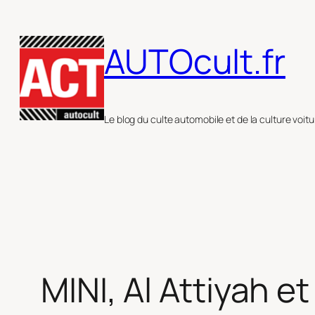
Aller
au
AUTOcult.fr
contenu
Le blog du culte automobile et de la culture voitu
MINI, Al Attiyah e