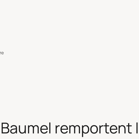
re
t Baumel remportent l