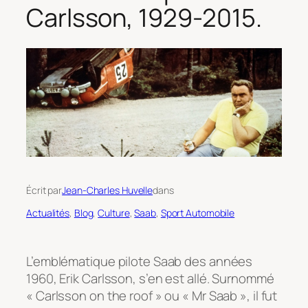
Carlsson, 1929-2015.
Écrit par
Jean-Charles Huvelle
dans
Actualités
, 
Blog
, 
Culture
, 
Saab
, 
Sport Automobile
L’emblématique pilote Saab des années
1960, Erik Carlsson, s’en est allé. Surnommé
« Carlsson on the roof » ou « Mr Saab », il fut