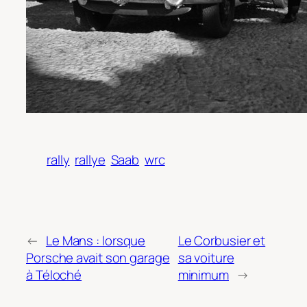
rally
rallye
Saab
wrc
←
Le Mans : lorsque
Le Corbusier et
Porsche avait son garage
sa voiture
à Téloché
minimum
→