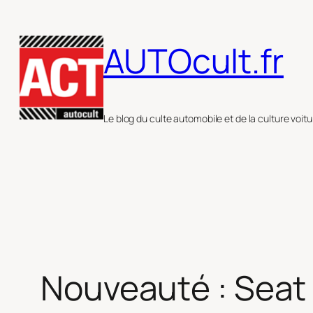
Aller
au
AUTOcult.fr
contenu
Le blog du culte automobile et de la culture voitu
Nouveauté : Seat