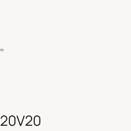
re
 20V20