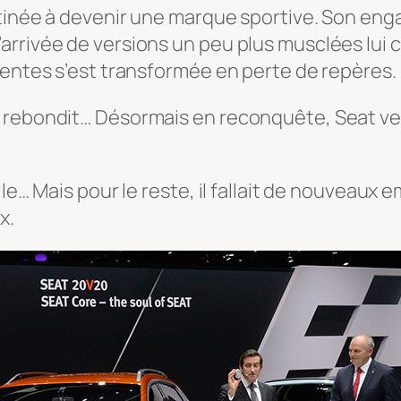
stinée à devenir une marque sportive. Son en
rrivée de versions un peu plus musclées lui c
ventes s’est transformée en perte de repères.
 rebondit… Désormais en reconquête, Seat veu
ile… Mais pour le reste, il fallait de nouveau
x.