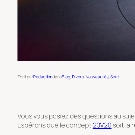
Écrit par
Rédaction
dans
Blog
, 
Divers
, 
Nouveautés
, 
Seat
Vous vous posiez des questions au suj
Espérons que le concept
20V20
soit la 