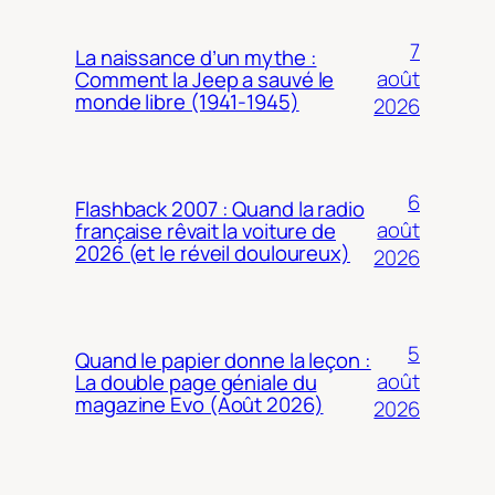
7
La naissance d’un mythe :
août
Comment la Jeep a sauvé le
monde libre (1941-1945)
2026
6
Flashback 2007 : Quand la radio
août
française rêvait la voiture de
2026 (et le réveil douloureux)
2026
5
Quand le papier donne la leçon :
août
La double page géniale du
magazine Evo (Août 2026)
2026