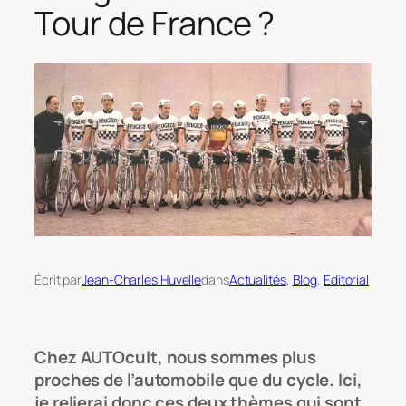
Tour de France ?
Écrit par
Jean-Charles Huvelle
dans
Actualités
, 
Blog
, 
Editorial
Chez AUTOcult, nous sommes plus
proches de l’automobile que du cycle. Ici,
je relierai donc ces deux thèmes qui sont