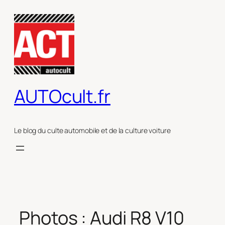
Aller
au
contenu
AUTOcult.fr
Le blog du culte automobile et de la culture voiture
Photos : Audi R8 V10