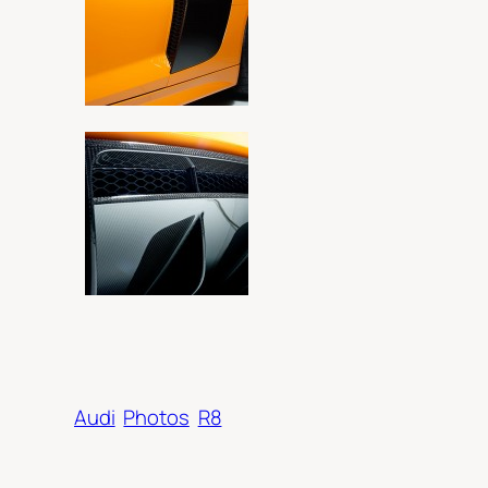
Audi
Photos
R8