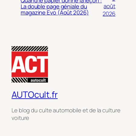
Quand le papier donne la leçon :
août
La double page géniale du
magazine Evo (Août 2026)
2026
AUTOcult.fr
Le blog du culte automobile et de la culture
voiture