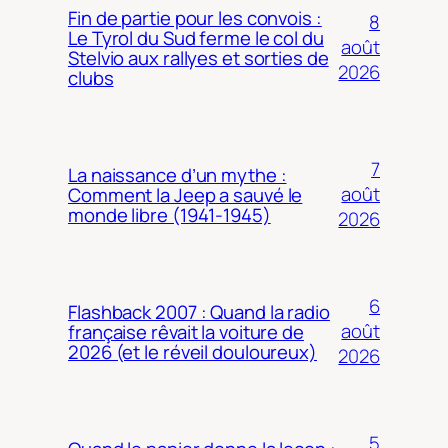
Fin de partie pour les convois :
8
Le Tyrol du Sud ferme le col du
août
Stelvio aux rallyes et sorties de
2026
clubs
7
La naissance d’un mythe :
août
Comment la Jeep a sauvé le
monde libre (1941-1945)
2026
6
Flashback 2007 : Quand la radio
août
française rêvait la voiture de
2026 (et le réveil douloureux)
2026
5