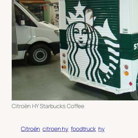
Citroën HY Starbucks Coffee
Citroën
citroen hy
foodtruck
hy