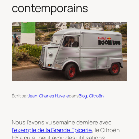
contemporains
Écrit par
Jean-Charles Huvelle
dans
Blog
, 
Citroën
Nous l’avons vu semaine dernière avec
l’exemple de la Grande Epicerie
, le Citroën
HY a pu et peut avoir des utilisations