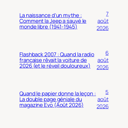
7
La naissance d’un mythe :
août
Comment la Jeep a sauvé le
monde libre (1941-1945)
2026
6
Flashback 2007 : Quand la radio
août
française rêvait la voiture de
2026 (et le réveil douloureux)
2026
5
Quand le papier donne la leçon :
août
La double page géniale du
magazine Evo (Août 2026)
2026