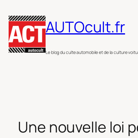
Aller
au
AUTOcult.fr
contenu
Le blog du culte automobile et de la culture voitu
Une nouvelle loi 