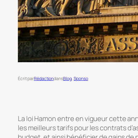
Écrit par
Rédaction
dans
Blog
, 
Sponso
La loi Hamon entre en vigueur cette an
les meilleurs tarifs pour les contrats 
budget, et ainsi bénéficier de gains de