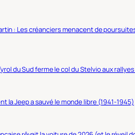
tin : Les créanciers menacent de poursuites
Tyrol du Sud ferme le col du Stelvio aux rallyes
t la Jeep a sauvé le monde libre (1941-1945)
nçaise rêvait la voiture de 2026 (et le réveil 