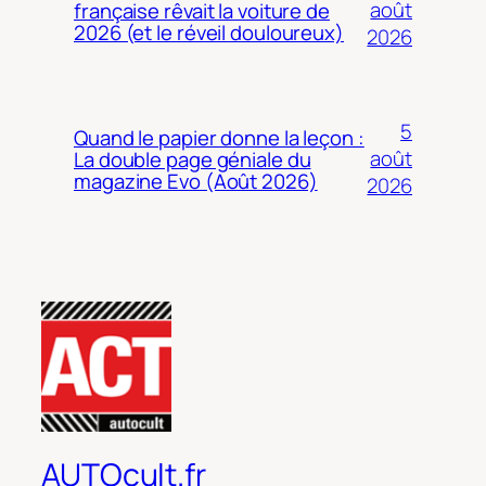
août
française rêvait la voiture de
2026 (et le réveil douloureux)
2026
5
Quand le papier donne la leçon :
août
La double page géniale du
magazine Evo (Août 2026)
2026
AUTOcult.fr