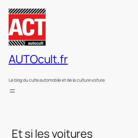
Aller
au
contenu
AUTOcult.fr
Le blog du culte automobile et de la culture voiture
Et si les voitures