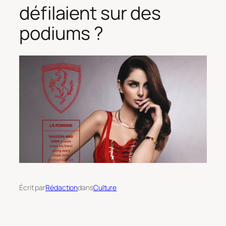
défilaient sur des
podiums ?
Écrit par
Rédaction
dans
Culture