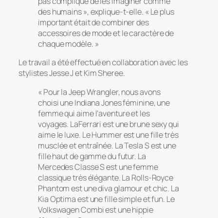
pas compliqué de les imaginer comme
des humains », explique-t-elle. « Le plus
important était de combiner des
accessoires de mode et le caractère de
chaque modèle. »
Le travail a été effectué en collaboration avec les
stylistes Jesse J et Kim Sheree.
« Pour la Jeep Wrangler, nous avons
choisi une Indiana Jones féminine, une
femme qui aime l’aventure et les
voyages. LaFerrari est une brune sexy qui
aime le luxe. Le Hummer est une fille très
musclée et entraînée. La Tesla S est une
fille haut de gamme du futur. La
Mercedes Classe S est une femme
classique très élégante. La Rolls-Royce
Phantom est une diva glamour et chic. La
Kia Optima est une fille simple et fun. Le
Volkswagen Combi est une hippie