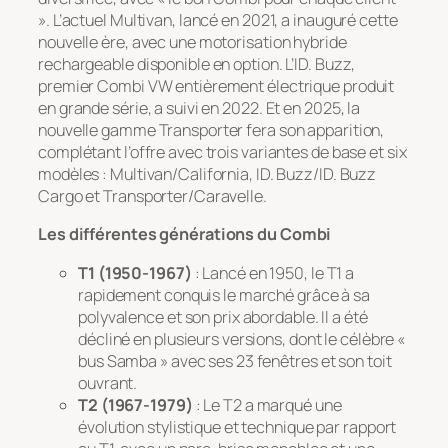
». L’actuel Multivan, lancé en 2021, a inauguré cette
nouvelle ère, avec une motorisation hybride
rechargeable disponible en option. L’ID. Buzz,
premier Combi VW entièrement électrique produit
en grande série, a suivi en 2022. Et en 2025, la
nouvelle gamme Transporter fera son apparition,
complétant l’offre avec trois variantes de base et six
modèles : Multivan/California, ID. Buzz/ID. Buzz
Cargo et Transporter/Caravelle.
Les différentes générations du Combi
T1 (1950-1967)
: Lancé en 1950, le T1 a
rapidement conquis le marché grâce à sa
polyvalence et son prix abordable. Il a été
décliné en plusieurs versions, dont le célèbre «
bus Samba » avec ses 23 fenêtres et son toit
ouvrant.
T2 (1967-1979)
: Le T2 a marqué une
évolution stylistique et technique par rapport