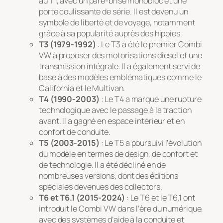
au T1, avec un pare-brise monobloc et une
porte coulissante de série. Il est devenu un
symbole de liberté et de voyage, notamment
grâce à sa popularité auprès des hippies.
T3 (1979-1992)
: Le T3 a été le premier Combi
VW à proposer des motorisations diesel et une
transmission intégrale. Il a également servi de
base à des modèles emblématiques comme le
California et le Multivan.
T4 (1990-2003)
: Le T4 a marqué une rupture
technologique avec le passage à la traction
avant. Il a gagné en espace intérieur et en
confort de conduite.
T5 (2003-2015)
: Le T5 a poursuivi l’évolution
du modèle en termes de design, de confort et
de technologie. Il a été décliné en de
nombreuses versions, dont des éditions
spéciales devenues des collectors.
T6 et T6.1 (2015-2024)
: Le T6 et le T6.1 ont
introduit le Combi VW dans l’ère du numérique,
avec des systèmes d’aide à la conduite et