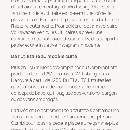
Le 8 mars 1950, le premier Transporter, ou T1, sortait
des chaînes de montage de Wolfsburg. 75 ans plus
tard, ce modèle utilitaire est devenu une icône, le
plus vendu en Europe et le plus long en production de
l’histoire automobile. Pour célébrer cet anniversaire,
Volkswagen Véhicules Utilitaires a prévu une
campagne spéciale avec des spots TV, des supports
papier et une initiative Instagram innovante.
De l’utilitaire au modèle culte
Plus de 12,5 millions d’exemplaires du Combi ont été
produits depuis 1950, d’abord à Wolfsburg, puis à
Hanovre à partir de 1956. Du T1 au T6.1, toutes les
générations du modèle ont conservé le même
concept de base, qu’il s’agisse des versions fourgon
ou des vans aménagés.
L’arrivée de l’électromobilité a toutefois entraîné une
transformation du modèle. L’ancien concept « un
Combi pour tous » a cédé la place à une gamme plus
diversifiée, avec « le bon Combi pour chaque client