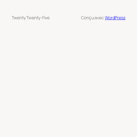
Twenty Twenty-Five
Conçu avec
WordPress