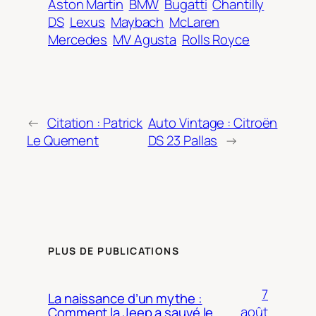
Aston Martin
BMW
Bugatti
Chantilly
DS
Lexus
Maybach
McLaren
Mercedes
MV Agusta
Rolls Royce
←
Citation : Patrick
Auto Vintage : Citroën
Le Quement
DS 23 Pallas
→
PLUS DE PUBLICATIONS
7
La naissance d’un mythe :
août
Comment la Jeep a sauvé le