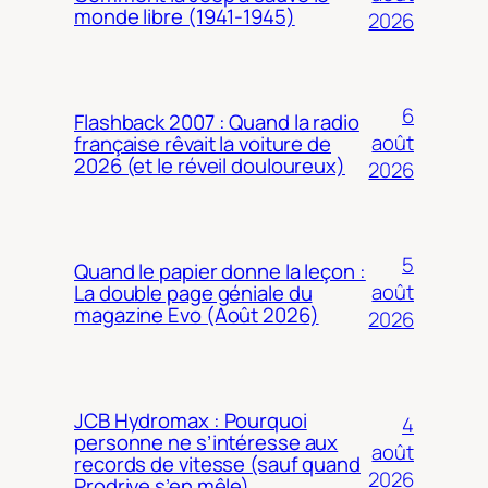
monde libre (1941-1945)
2026
6
Flashback 2007 : Quand la radio
août
française rêvait la voiture de
2026 (et le réveil douloureux)
2026
5
Quand le papier donne la leçon :
août
La double page géniale du
magazine Evo (Août 2026)
2026
JCB Hydromax : Pourquoi
4
personne ne s’intéresse aux
août
records de vitesse (sauf quand
2026
Prodrive s’en mêle)