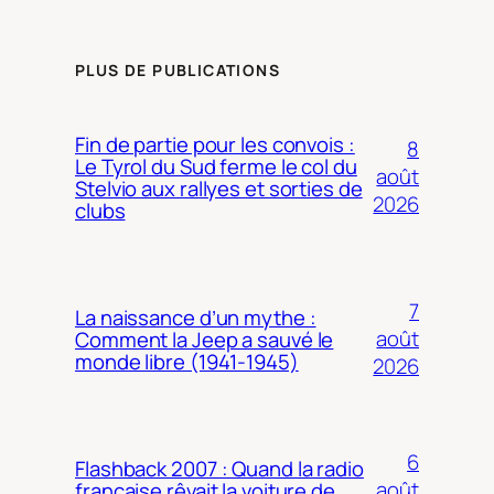
PLUS DE PUBLICATIONS
Fin de partie pour les convois :
8
Le Tyrol du Sud ferme le col du
août
Stelvio aux rallyes et sorties de
2026
clubs
7
La naissance d’un mythe :
août
Comment la Jeep a sauvé le
monde libre (1941-1945)
2026
6
Flashback 2007 : Quand la radio
août
française rêvait la voiture de