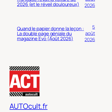
2026 (et le réveil douloureux)
2026
5
Quand le papier donne la leçon :
août
La double page géniale du
magazine Evo (Août 2026)
2026
AUTOcult.fr