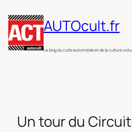
Aller
au
AUTOcult.fr
contenu
Le blog du culte automobile et de la culture voitu
Un tour du Circui