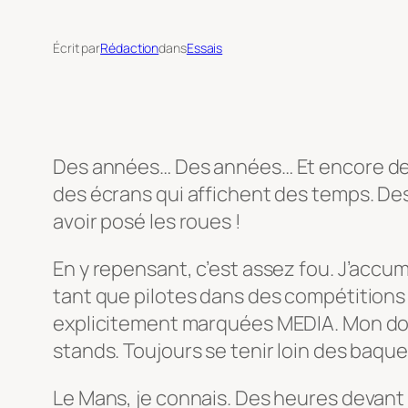
Écrit par
Rédaction
dans
Essais
Des années… Des années… Et encore des a
des écrans qui affichent des temps. Des 
avoir posé les roues !
En y repensant, c’est assez fou. J’accu
tant que pilotes dans des compétitions o
explicitement marquées MEDIA. Mon domai
stands. Toujours se tenir loin des baquet
Le Mans, je connais. Des heures devan