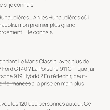
e si je connais.
es Hunaudières… Ah les Hunaudières où il
anapolis, mon premier plus grand
cordement… Je connais.
 pendant Le Mans Classic, avec plus de
? Ford GT40 ? La Porsche 911 GT1 que j’ai
sche 919 Hybrid ? En réfléchir, peut-
performances
à la prise en main plus
t, avec les 120 000 personnes autour. Ce