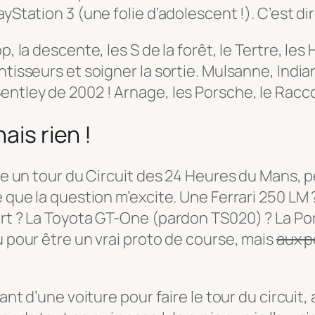
yStation 3 (une folie d’adolescent !). C’est dir
p, la descente, les S de la forêt, le Tertre, l
ntisseurs et soigner la sortie. Mulsanne, Indi
Bentley de 2002 ! Arnage, les Porsche, le Rac
ais rien !
aire un tour du Circuit des 24 Heures du Mans,
e que la question m’excite. Une Ferrari 250 LM 
ort ? La Toyota GT-One (pardon TS020) ? La Por
u pour être un vrai proto de course, mais
aux 
lant d’une voiture pour faire le tour du circui