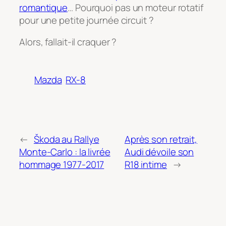
romantique
… Pourquoi pas un moteur rotatif
pour une petite journée circuit ?
Alors, fallait-il craquer ?
Mazda
RX-8
←
Škoda au Rallye
Après son retrait,
Monte-Carlo : la livrée
Audi dévoile son
hommage 1977-2017
R18 intime
→