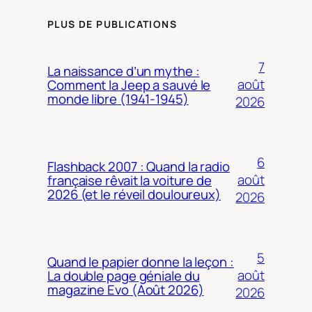
PLUS DE PUBLICATIONS
7
La naissance d’un mythe :
août
Comment la Jeep a sauvé le
monde libre (1941-1945)
2026
6
Flashback 2007 : Quand la radio
août
française rêvait la voiture de
2026 (et le réveil douloureux)
2026
5
Quand le papier donne la leçon :
août
La double page géniale du
magazine Evo (Août 2026)
2026