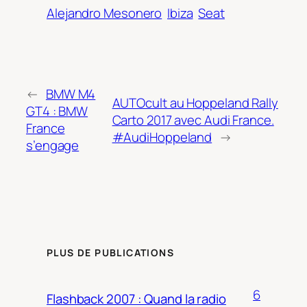
Alejandro Mesonero
Ibiza
Seat
←
BMW M4
AUTOcult au Hoppeland Rally
GT4 : BMW
Carto 2017 avec Audi France.
France
#AudiHoppeland
→
s’engage
PLUS DE PUBLICATIONS
6
Flashback 2007 : Quand la radio