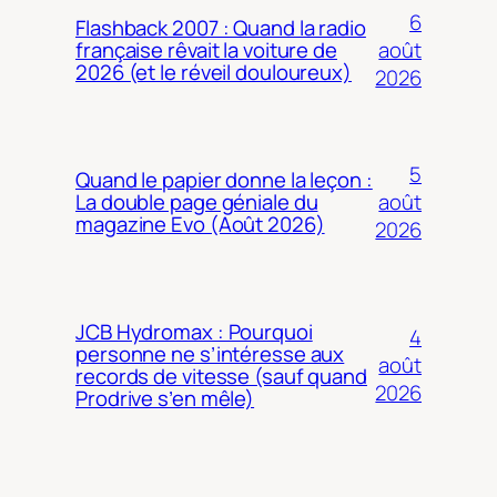
6
Flashback 2007 : Quand la radio
août
française rêvait la voiture de
2026 (et le réveil douloureux)
2026
5
Quand le papier donne la leçon :
août
La double page géniale du
magazine Evo (Août 2026)
2026
JCB Hydromax : Pourquoi
4
personne ne s’intéresse aux
août
records de vitesse (sauf quand
2026
Prodrive s’en mêle)