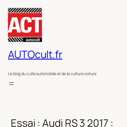
Aller
au
contenu
AUTOcult.fr
Le blog du culte automobile et de la culture voiture
Essai : Audi RS 3 2017 :