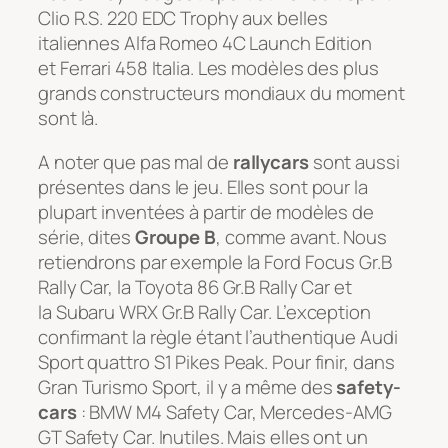
Clio R.S. 220 EDC Trophy aux belles
italiennes Alfa Romeo 4C Launch Edition
et Ferrari 458 Italia. Les modèles des plus
grands constructeurs mondiaux du moment
sont là.
A noter que pas mal de
rallycars
sont aussi
présentes dans le jeu. Elles sont pour la
plupart inventées à partir de modèles de
série, dites
Groupe B
, comme avant. Nous
retiendrons par exemple la Ford Focus Gr.B
Rally Car, la Toyota 86 Gr.B Rally Car et
la Subaru WRX Gr.B Rally Car. L’exception
confirmant la règle étant l’authentique Audi
Sport quattro S1 Pikes Peak. Pour finir, dans
Gran Turismo Sport, il y a même des
safety-
cars
: BMW M4 Safety Car, Mercedes-AMG
GT Safety Car. Inutiles. Mais elles ont un