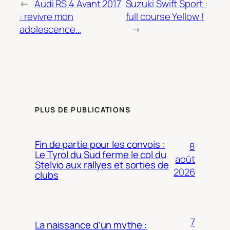
←
Audi RS 4 Avant 2017
Suzuki Swift Sport :
: revivre mon
full course Yellow !
adolescence…
→
PLUS DE PUBLICATIONS
Fin de partie pour les convois :
8
Le Tyrol du Sud ferme le col du
août
Stelvio aux rallyes et sorties de
2026
clubs
7
La naissance d’un mythe :