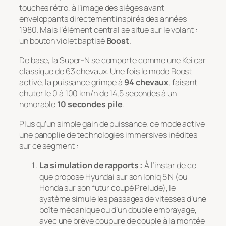
touches rétro, à l’image des sièges avant
enveloppants directement inspirés des années
1980. Mais l’élément central se situe sur le volant :
un bouton violet baptisé
Boost
.
De base, la Super-N se comporte comme une Kei car
classique de 63 chevaux. Une fois le mode Boost
activé, la puissance grimpe à
94 chevaux
, faisant
chuter le 0 à 100 km/h de 14,5 secondes à un
honorable
10 secondes pile
.
Plus qu’un simple gain de puissance, ce mode active
une panoplie de technologies immersives inédites
sur ce segment :
La simulation de rapports :
À l’instar de ce
que propose Hyundai sur son Ioniq 5 N (ou
Honda sur son futur coupé Prelude), le
système simule les passages de vitesses d’une
boîte mécanique ou d’un double embrayage,
avec une brève coupure de couple à la montée