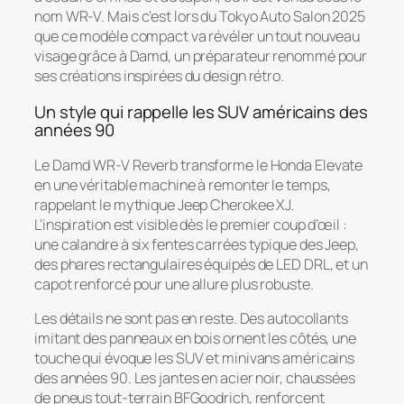
nom WR-V. Mais c’est lors du Tokyo Auto Salon 2025
que ce modèle compact va révéler un tout nouveau
visage grâce à Damd, un préparateur renommé pour
ses créations inspirées du design rétro.
Un style qui rappelle les SUV américains des
années 90
Le Damd WR-V Reverb transforme le Honda Elevate
en une véritable machine à remonter le temps,
rappelant le mythique Jeep Cherokee XJ.
L’inspiration est visible dès le premier coup d’œil :
une calandre à six fentes carrées typique des Jeep,
des phares rectangulaires équipés de LED DRL, et un
capot renforcé pour une allure plus robuste.
Les détails ne sont pas en reste. Des autocollants
imitant des panneaux en bois ornent les côtés, une
touche qui évoque les SUV et minivans américains
des années 90. Les jantes en acier noir, chaussées
de pneus tout-terrain BFGoodrich, renforcent