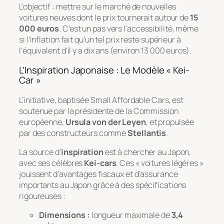
L’objectif : mettre sur le marché de nouvelles
voitures neuves dont le prix tournerait autour de
15
000 euros
. C’est un pas vers l’accessibilité, même
si l’inflation fait qu’un tel prix reste supérieur à
l’équivalent d’il y a dix ans (environ 13 000 euros).
L’Inspiration Japonaise : Le Modèle « Kei-
Car »
L’initiative, baptisée
Small Affordable Cars
, est
soutenue par la présidente de la Commission
européenne,
Ursula von der Leyen
, et propulsée
par des constructeurs comme
Stellantis
.
La source d’
inspiration
est à chercher au Japon,
avec ses célèbres
Kei-cars
. Ces « voitures légères »
jouissent d’avantages fiscaux et d’assurance
importants au Japon grâce à des spécifications
rigoureuses :
Dimensions :
longueur maximale de
3,4