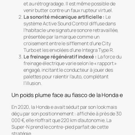
et au rétrogradage. Il est même possible de
venir butter contre un faux rupteur virtuel.
La sonorité mécanique artificielle :
Le
système
Active Sound Control
diffuse dans
l’habitacle une signature sonore retravaillée,
présentée par la marque comme un
croisement entre le sifflement d’une City
Turbo et les envolées d’une Integra Type R.
Le freinage régénératif indexé :
La force du
freinage électrique varie selon le « rapport »
engagé, incitant le conducteur à jouer des
palettes pour ralentir l’auto, complétant
l’illusion.
Un poids plume face au fiasco de la Honda e
En 2020, la Honda e avait séduit par son look mais
déçu par son positionnement : affichée à près de 30
000 €, elle n’offrait que 220 km d’autonomie. La
Super-N prend le contre-pied parfait de cette
stratégie.