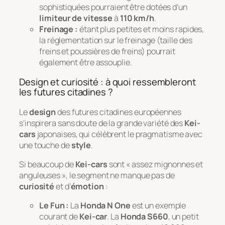
sophistiquées pourraient être dotées d’un
limiteur de vitesse
à
110 km/h
.
Freinage :
étant plus petites et moins rapides,
la réglementation sur le freinage (taille des
freins et poussières de freins) pourrait
également être assouplie.
Design et curiosité : à quoi ressembleront
les futures citadines ?
Le
design
des futures citadines européennes
s’inspirera sans doute de la grande variété des
Kei-
cars
japonaises, qui célèbrent le pragmatisme avec
une touche de
style
.
Si beaucoup de
Kei-cars
sont « assez mignonnes et
anguleuses », le segment ne manque pas de
curiosité
et d’
émotion
:
Le Fun :
La
Honda N One
est un exemple
courant de
Kei-car
. La
Honda S660
, un petit