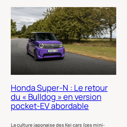
Honda Super-N : Le retour
du « Bulldog » en version
pocket-EV abordable
La culture japonaise des
Kei cars
(ces mini-