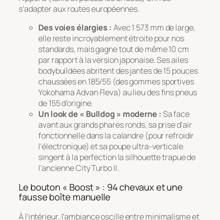
s’adapter aux routes européennes.
Des voies élargies :
Avec 1 573 mm de large,
elle reste incroyablement étroite pour nos
standards, mais gagne tout de même 10 cm
par rapport à la version japonaise. Ses ailes
bodybuildées abritent des jantes de 15 pouces
chaussées en 185/55 (des gommes sportives
Yokohama Advan Fleva) au lieu des fins pneus
de 155 d’origine.
Un look de « Bulldog » moderne :
Sa face
avant aux grands phares ronds, sa prise d’air
fonctionnelle dans la calandre (pour refroidir
l’électronique) et sa poupe ultra-verticale
singent à la perfection la silhouette trapue de
l’ancienne City Turbo II.
Le bouton « Boost » : 94 chevaux et une
fausse boîte manuelle
À l’intérieur, l’ambiance oscille entre minimalisme et