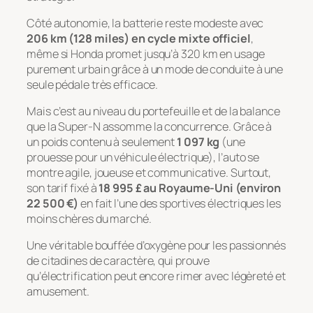
Côté autonomie, la batterie reste modeste avec
206 km (128 miles) en cycle mixte officiel
,
même si Honda promet jusqu’à 320 km en usage
purement urbain grâce à un mode de conduite à une
seule pédale très efficace.
Mais c’est au niveau du portefeuille et de la balance
que la Super-N assomme la concurrence. Grâce à
un poids contenu à seulement
1 097 kg
(une
prouesse pour un véhicule électrique), l’auto se
montre agile, joueuse et communicative. Surtout,
son tarif fixé à
18 995 £ au Royaume-Uni (environ
22 500 €)
en fait l’une des sportives électriques les
moins chères du marché.
Une véritable bouffée d’oxygène pour les passionnés
de citadines de caractère, qui prouve
qu’électrification peut encore rimer avec légèreté et
amusement.