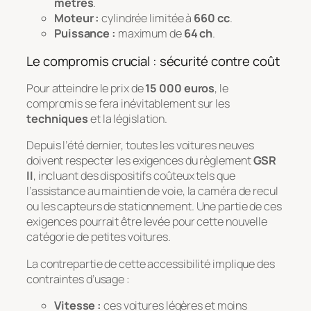
mètres
.
Moteur :
cylindrée limitée à
660 cc
.
Puissance :
maximum de
64 ch
.
Le compromis crucial : sécurité contre coût
Pour atteindre le prix de
15 000 euros
, le
compromis se fera inévitablement sur les
techniques
et la législation.
Depuis l’été dernier, toutes les voitures neuves
doivent respecter les exigences du règlement
GSR
II
, incluant des dispositifs coûteux tels que
l’assistance au maintien de voie, la caméra de recul
ou les capteurs de stationnement. Une partie de ces
exigences pourrait être levée pour cette nouvelle
catégorie de petites voitures.
La contrepartie de cette accessibilité implique des
contraintes d’usage :
Vitesse :
ces voitures légères et moins