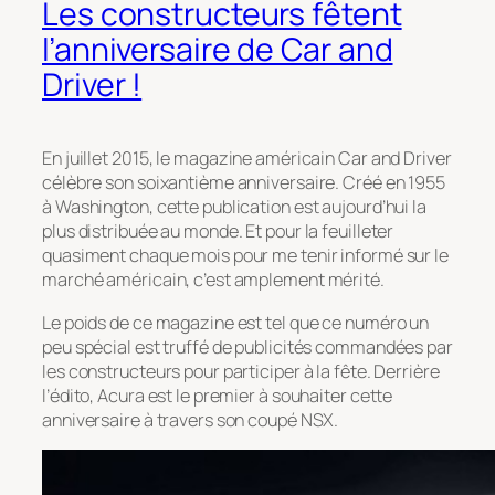
Les constructeurs fêtent
l’anniversaire de Car and
Driver !
En juillet 2015, le magazine américain Car and Driver
célèbre son soixantième anniversaire. Créé en 1955
à Washington, cette publication est aujourd’hui la
plus distribuée au monde. Et pour la feuilleter
quasiment chaque mois pour me tenir informé sur le
marché américain, c’est amplement mérité.
Le poids de ce magazine est tel que ce numéro un
peu spécial est truffé de publicités commandées par
les constructeurs pour participer à la fête. Derrière
l’édito, Acura est le premier à souhaiter cette
anniversaire à travers son coupé NSX.