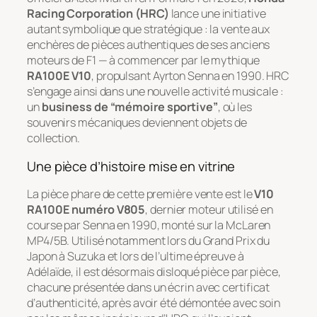
Racing Corporation (HRC)
lance une initiative
autant symbolique que stratégique : la vente aux
enchères de pièces authentiques de ses anciens
moteurs de F1 — à commencer par le mythique
RA100E V10
, propulsant Ayrton Senna en 1990. HRC
s’engage ainsi dans une nouvelle activité musicale :
un
business de “mémoire sportive”
, où les
souvenirs mécaniques deviennent objets de
collection.
Une pièce d’histoire mise en vitrine
La pièce phare de cette première vente est le
V10
RA100E numéro V805
, dernier moteur utilisé en
course par Senna en 1990, monté sur la McLaren
MP4/5B. Utilisé notamment lors du Grand Prix du
Japon à Suzuka et lors de l’ultime épreuve à
Adélaïde, il est désormais disloqué pièce par pièce,
chacune présentée dans un écrin avec certificat
d’authenticité, après avoir été démontée avec soin