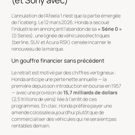
(et Sony avec)
L’annulation de l’Afeela 1 n’est que la partie émergée
de l’iceberg. Le 12 mars 2026, Honda a secoué
l’industrie en annonçant l’abandon de sa
« Série 0 »
(0 Series), une lignée de véhicules électriques
(berline, SUV et Acura RSX) censée incarner le
renouveau de la marque.
Un gouffre financier sans précédent
Le retrait est motivé par des chiffres vertigineux :
Honda anticipe une perte nette annuelle — la
première depuis son introduction en bourse en 1957
— avec une provision de
15,7 milliards de dollars
(2,5 trillions de yens) liée à l’arrêt de ces
programmes. En clair, Honda préfère payer une
amende colossale aujourd’hui plutôt que de
commercialiser des véhicules qui ne seraient pas
rentables demain.