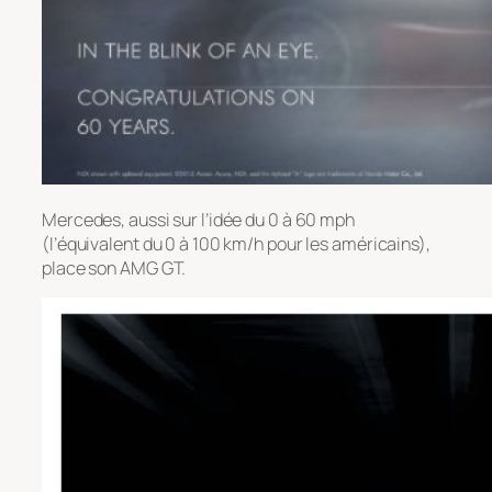
Mercedes, aussi sur l’idée du 0 à 60 mph
(l’équivalent du 0 à 100 km/h pour les américains),
place son AMG GT.