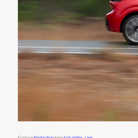
Écrit par
Rédaction
dans
Actualités
, 
Une