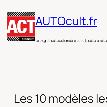
Aller
au
AUTOcult.fr
contenu
Le blog du culte automobile et de la culture voitu
Les 10 modèles le