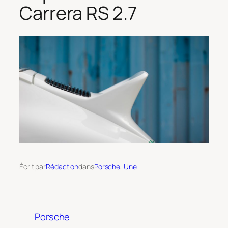
Carrera RS 2.7
Écrit par
Rédaction
dans
Porsche
, 
Une
Porsche