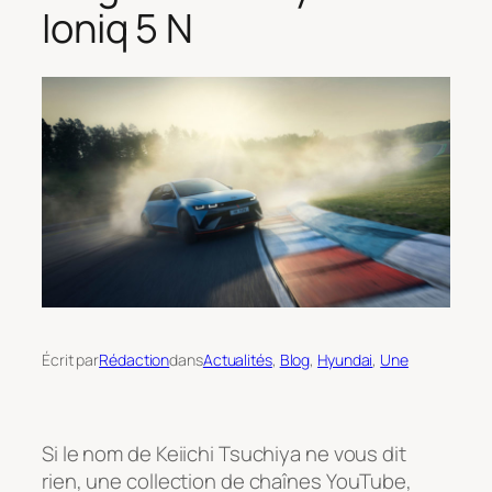
Ioniq 5 N
Écrit par
Rédaction
dans
Actualités
, 
Blog
, 
Hyundai
, 
Une
Si le nom de Keiichi Tsuchiya ne vous dit
rien, une collection de chaînes YouTube,