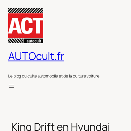
Aller
au
contenu
AUTOcult.fr
Le blog du culte automobile et de la culture voiture
King Drift en Hyundai