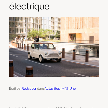
électrique
Écrit par
Rédaction
dans
Actualités
, 
MINI
, 
Une