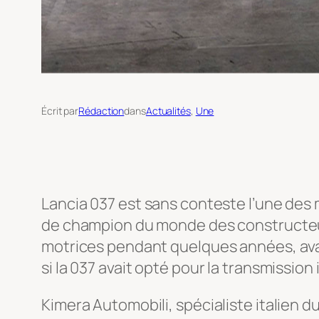
Écrit par
Rédaction
dans
Actualités
, 
Une
Lancia 037 est sans conteste l’une des m
de champion du monde des constructeurs
motrices pendant quelques années, avan
si la 037 avait opté pour la transmission
Kimera Automobili, spécialiste italien d