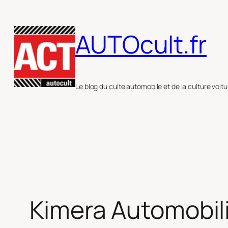
Aller
au
AUTOcult.fr
contenu
Le blog du culte automobile et de la culture voitu
Kimera Automobili 