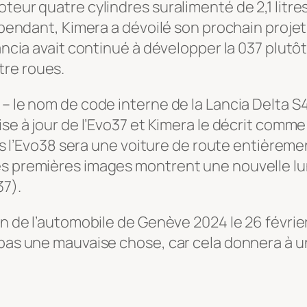
moteur quatre cylindres suralimenté de 2,1 li
 Cependant, Kimera a dévoilé son prochain proj
ancia avait continué à développer la 037 plutôt
tre roues.
 – le nom de code interne de la Lancia Delta 
se à jour de l’Evo37 et Kimera le décrit comme l
ais l’Evo38 sera une voiture de route entièremen
es premières images montrent une nouvelle lun
37).
on de l’automobile de Genève 2024 le 26 février
 pas une mauvaise chose, car cela donnera à un