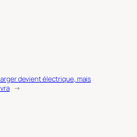
rger devient électrique, mais
ivra
→