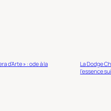
a d’Arte » : ode à la
La Dodge Cha
l’essence su