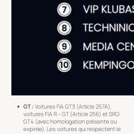
GT :
Voitures FIA GT3 (Article 257A),
voitures FIA R – GT (Article 256) et SRO
GT4 (avec homologation présente ou
expirée). Les voitures qui respectent le