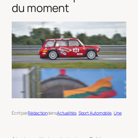
du moment
Écrit par
Rédaction
dans
Actualités
, 
Sport Automobile
, 
Une