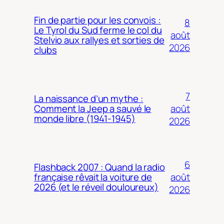
Fin de partie pour les convois :
8
Le Tyrol du Sud ferme le col du
août
Stelvio aux rallyes et sorties de
2026
clubs
7
La naissance d’un mythe :
août
Comment la Jeep a sauvé le
monde libre (1941-1945)
2026
6
Flashback 2007 : Quand la radio
août
française rêvait la voiture de
2026 (et le réveil douloureux)
2026