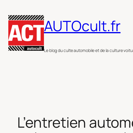
Aller
au
AUTOcult.fr
contenu
Le blog du culte automobile et de la culture voitu
L’entretien autom