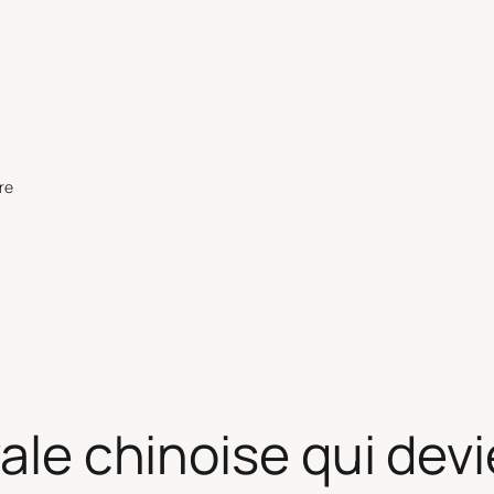
re
vale chinoise qui dev