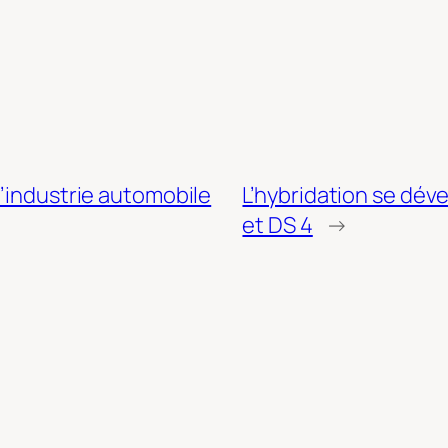
l’industrie automobile
L’hybridation se dé
et DS 4
→