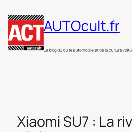
Aller
au
AUTOcult.fr
contenu
Le blog du culte automobile et de la culture voitu
Xiaomi SU7 : La ri