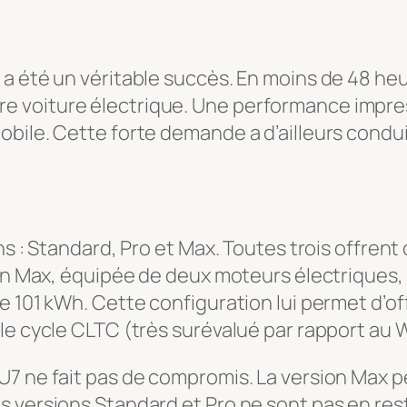
a été un véritable succès. En moins de 48 heu
 voiture électrique. Une performance impres
bile. Cette forte demande a d’ailleurs condu
ons : Standard, Pro et Max. Toutes trois offr
sion Max, équipée de deux moteurs électrique
de 101 kWh. Cette configuration lui permet d’
le cycle CLTC (très surévalué par rapport au 
U7 ne fait pas de compromis. La version Max p
s versions Standard et Pro ne sont pas en res