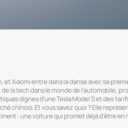
in, et Xiaomi entre dans la danse avec sa premi
 de la tech dans le monde de l’automobile, pro
stiques dignes d’une Tesla Model S et des tari
arché chinois. Et vous savez quoi ? Elle représ
tinent : une voiture qui promet déjà d’être en