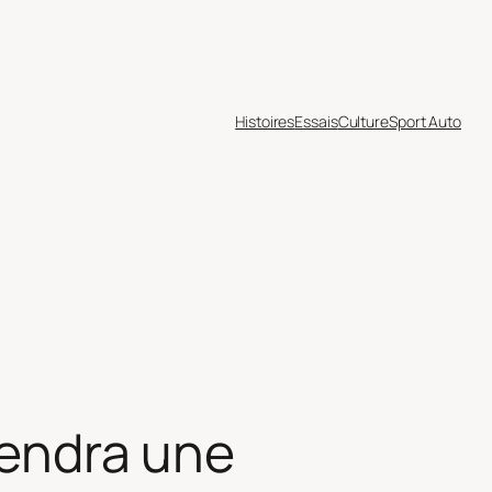
Histoires
Essais
Culture
Sport Auto
iendra une