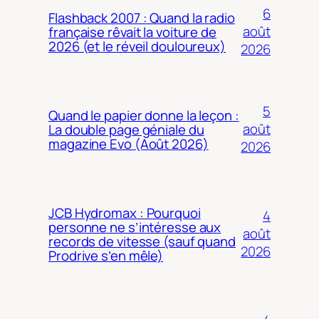
6
Flashback 2007 : Quand la radio
août
française rêvait la voiture de
2026 (et le réveil douloureux)
2026
5
Quand le papier donne la leçon :
août
La double page géniale du
magazine Evo (Août 2026)
2026
JCB Hydromax : Pourquoi
4
personne ne s’intéresse aux
août
records de vitesse (sauf quand
2026
Prodrive s’en mêle)