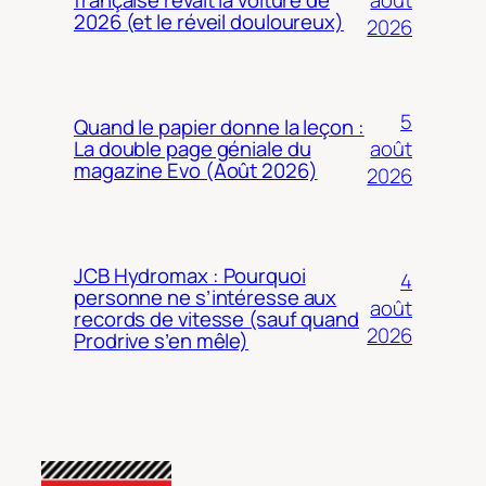
française rêvait la voiture de
2026 (et le réveil douloureux)
2026
5
Quand le papier donne la leçon :
août
La double page géniale du
magazine Evo (Août 2026)
2026
JCB Hydromax : Pourquoi
4
personne ne s’intéresse aux
août
records de vitesse (sauf quand
2026
Prodrive s’en mêle)