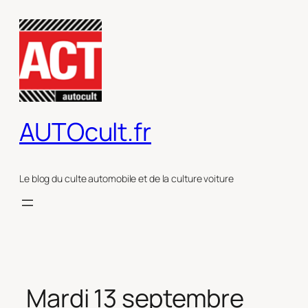
Aller
au
contenu
AUTOcult.fr
Le blog du culte automobile et de la culture voiture
Mardi 13 septembre