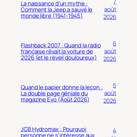
7
La naissance d’un mythe :
août
Comment la Jeep a sauvé le
monde libre (1941-1945)
2026
6
Flashback 2007 : Quand la radio
août
française rêvait la voiture de
2026 (et le réveil douloureux)
2026
5
Quand le papier donne la leçon :
août
La double page géniale du
magazine Evo (Août 2026)
2026
JCB Hydromax : Pourquoi
4
personne ne s’intéresse aux