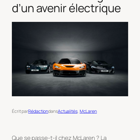
d’un avenir électrique
Écrit par
Rédaction
dans
Actualités
, 
McLaren
Que se passe-t-il chez McLaren ? La