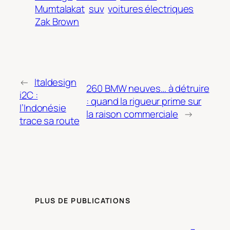
Mumtalakat
suv
voitures électriques
Zak Brown
←
Italdesign
260 BMW neuves… à détruire
i2C :
: quand la rigueur prime sur
l’Indonésie
la raison commerciale
→
trace sa route
PLUS DE PUBLICATIONS