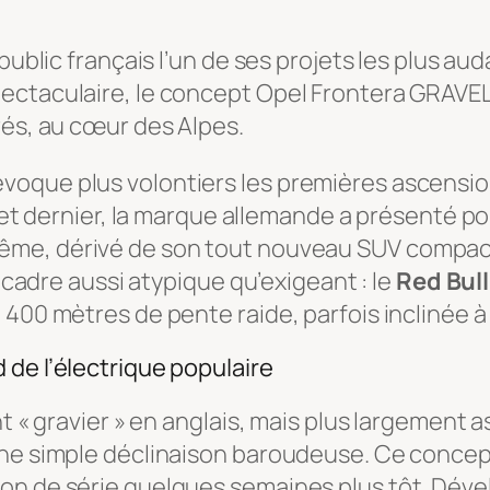
public français l’un de ses projets les plus aud
ectaculaire, le concept Opel Frontera GRAVEL 
rés, au cœur des Alpes.
voque plus volontiers les premières ascensio
llet dernier, la marque allemande a présenté po
rême, dérivé de son tout nouveau SUV compact
n cadre aussi atypique qu’exigeant : le
Red Bul
400 mètres de pente raide, parfois inclinée à 
de l’électrique populaire
nt « gravier » en anglais, mais plus largement 
une simple déclinaison baroudeuse. Ce conce
on de série quelques semaines plus tôt. Dével