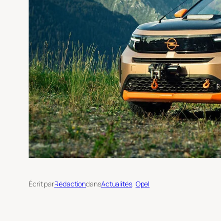
Écrit par
Rédaction
dans
Actualités
, 
Opel