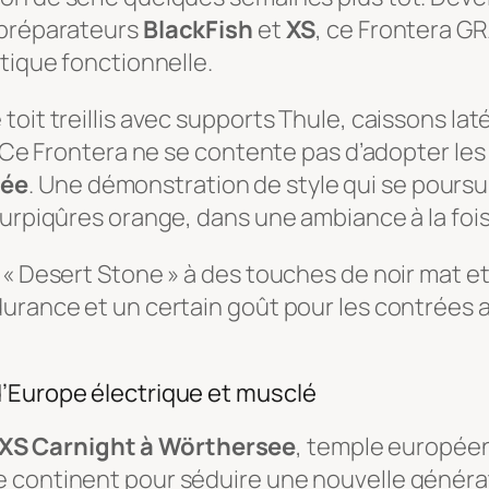
 préparateurs
BlackFish
et
XS
, ce Frontera GR
tique fonctionnelle.
oit treillis avec supports Thule, caissons lat
… Ce Frontera ne se contente pas d’adopter les
sée
. Une démonstration de style qui se poursui
surpiqûres orange, dans une ambiance à la foi
« Desert Stone » à des touches de noir mat et 
rance et un certain goût pour les contrées ari
d’Europe électrique et musclé
XS Carnight à Wörthersee
, temple européen
e continent pour séduire une nouvelle généra