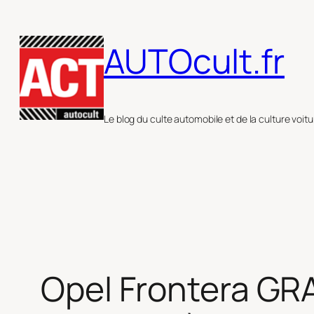
Aller
au
AUTOcult.fr
contenu
Le blog du culte automobile et de la culture voitu
Opel Frontera GRA