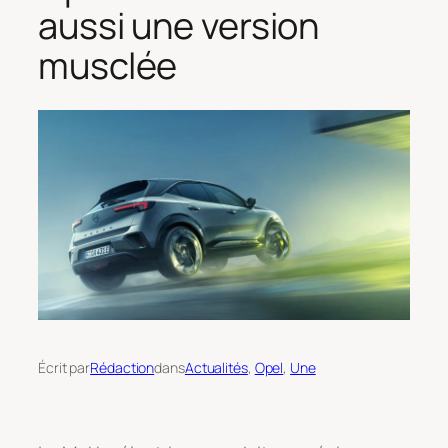
aussi une version
musclée
Écrit par
Rédaction
dans
Actualités
, 
Opel
, 
Une