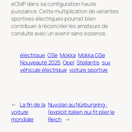
eCMP dans sa configuration haute
puissance. Cette multiplication de variantes
sportives électriques pourrait bien
contribuer à réconcilier les amateurs de
conduite avec un avenir sans essence.
électrique
GSe
Mokka
Mokka GSe
Nouveauté 2025
Opel
Stellantis
suv
véhicule électrique
voiture sportive
←
La fin de la
Nuvolari au Nürburgring :
voiture
l’exploit italien qui fit plier le
mondiale
Reich
→