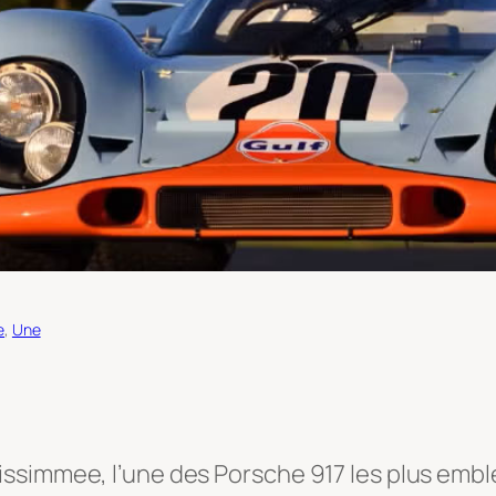
e
, 
Une
simmee, l’une des Porsche 917 les plus emblém