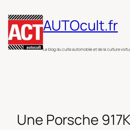
Aller
au
AUTOcult.fr
contenu
Le blog du culte automobile et de la culture voitu
Une Porsche 917K 