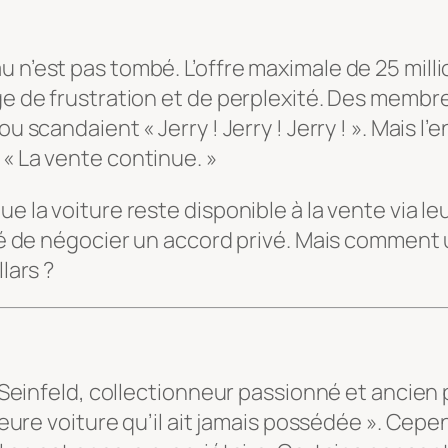
n’est pas tombé. L’offre maximale de 25 million
ge de frustration et de perplexité. Des membres
ou scandaient « Jerry ! Jerry ! Jerry ! ». Mais 
 « La vente continue. »
ue la voiture reste disponible à la vente via l
lité de négocier un accord privé. Mais commen
lars ?
ry Seinfeld, collectionneur passionné et ancien
illeure voiture qu’il ait jamais possédée ». C