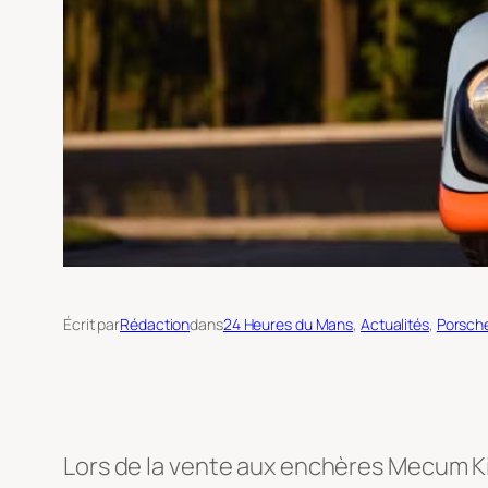
Écrit par
Rédaction
dans
24 Heures du Mans
, 
Actualités
, 
Porsch
Lors de la vente aux enchères Mecum Kis