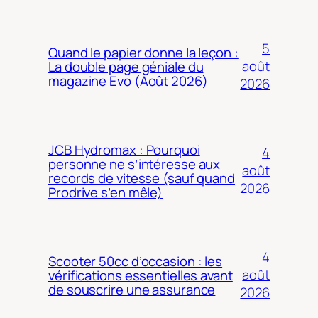
5
Quand le papier donne la leçon :
août
La double page géniale du
magazine Evo (Août 2026)
2026
JCB Hydromax : Pourquoi
4
personne ne s’intéresse aux
août
records de vitesse (sauf quand
2026
Prodrive s’en mêle)
4
Scooter 50cc d’occasion : les
août
vérifications essentielles avant
de souscrire une assurance
2026