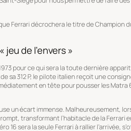
aint-Siège pour nous permettre de faire des p
que Ferrari décrochera le titre de Champion
 « jeu de l’envers »
73 pour ce qui sera la toute dernière apparitio
e sa 312 P, le pilote italien reçoit une consigne
immédiatement en tête pour pousser les Matra 67
euse un écart immense. Malheureusement, lors
 rompt, transformant l’habitacle de la Ferrari 
ro 16 sera la seule Ferrari à rallier l’arrivée,