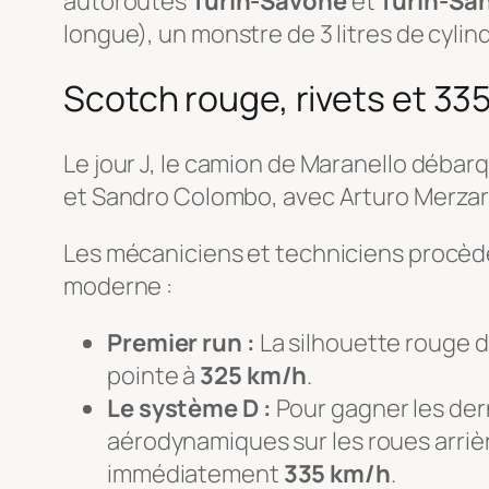
autoroutes
Turin-Savone
et
Turin-Sa
longue), un monstre de 3 litres de cylin
Scotch rouge, rivets et 33
Le jour J, le camion de Maranello débarq
et Sandro Colombo, avec Arturo Merzari
Les mécaniciens et techniciens procèden
moderne :
Premier run :
La silhouette rouge d
pointe à
325 km/h
.
Le système D :
Pour gagner les der
aérodynamiques sur les roues arrière
immédiatement
335 km/h
.