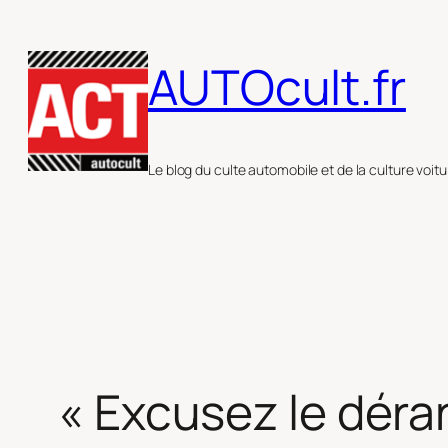
Aller
au
AUTOcult.fr
contenu
Le blog du culte automobile et de la culture voitu
« Excusez le déra