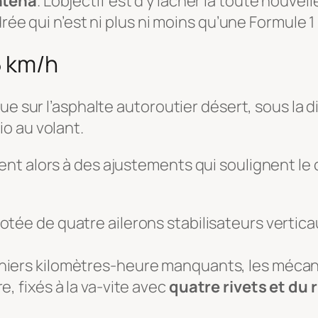
ntena
. L’objectif est d’y lâcher la toute nouvel
drée qui n’est ni plus ni moins qu’une Formule 
5 km/h
ue sur l’asphalte autoroutier désert, sous la 
o au volant.
t alors à des ajustements qui soulignent le c
otée de quatre ailerons stabilisateurs vertic
niers kilomètres-heure manquants, les mécani
, fixés à la va-vite avec
quatre rivets et du