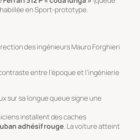
le
Ferrari 312 P « coda lunga »
(queue
1 habillée en Sport-prototype.
direction des ingénieurs Mauro Forghieri
ontraste entre l’époque et l’ingénierie
aux sur sa longue queue signe une
ciens installent des caches
 ruban adhésif rouge
. La voiture atteint