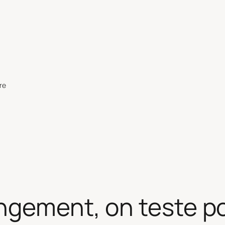
re
ngement, on teste po