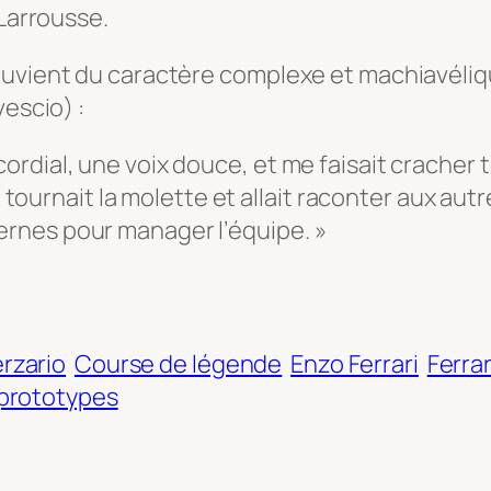
 Larrousse.
uvient du caractère complexe et machiavélique
vescio
) :
cordial, une voix douce, et me faisait cracher to
 il tournait la molette et allait raconter aux autres
ternes pour manager l’équipe. »
rzario
Course de légende
Enzo Ferrari
Ferrar
prototypes