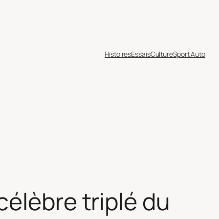
Histoires
Essais
Culture
Sport Auto
élèbre triplé du