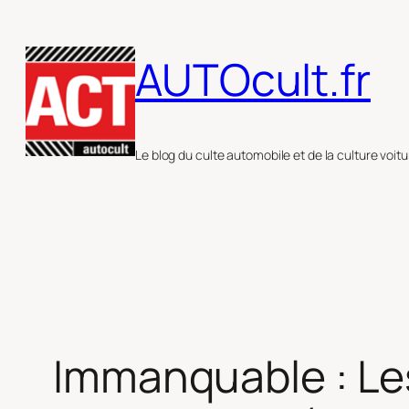
Aller
au
AUTOcult.fr
contenu
Le blog du culte automobile et de la culture voitu
Immanquable : Les