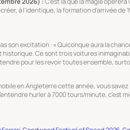
tembre 2026) :
C’est là que la magie opèrera 
créer, à l’identique, la formation d’arrivée de 
s son excitation :
« Quiconque aura la chance
istorique. Ce sont trois voitures inimaginabl
endre pour les revoir toutes ensemble, surto
mobile en Angleterre cette année, vous savez
. L’entendre hurler à 7000 tours/minute, c’est m
 Ferrari
Goodwood Festival of Speed 2026
Go