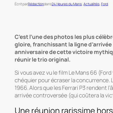
Écrit par
Rédaction
dans
24 Heures du Mans
, 
Actualités
, 
Ford
C’est l’une des photos les plus célèb
gloire, franchissant la ligne d’arrivé
anniversaire de cette victoire mythiq
réunir le trio original.
Si vous avez vu le film
Le Mans 66
(Ford 
chéquier pour écraser la concurrence. Le
1966. Alors que les Ferrari P3 rendent l
arrivée controversée (qui coûtera la vic
Une réunion rarissime hor