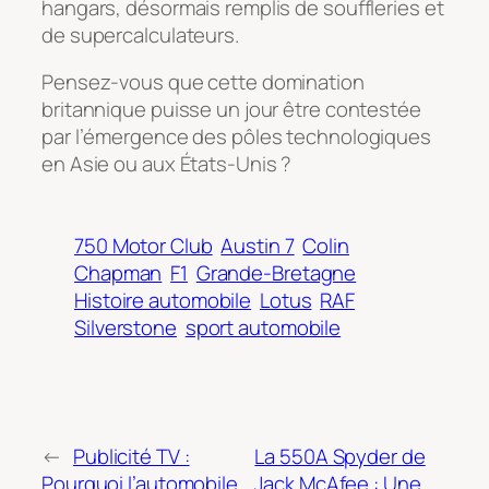
hangars, désormais remplis de souffleries et
de supercalculateurs.
Pensez-vous que cette domination
britannique puisse un jour être contestée
par l’émergence des pôles technologiques
en Asie ou aux États-Unis ?
750 Motor Club
Austin 7
Colin
Chapman
F1
Grande-Bretagne
Histoire automobile
Lotus
RAF
Silverstone
sport automobile
←
Publicité TV :
La 550A Spyder de
Pourquoi l’automobile
Jack McAfee : Une