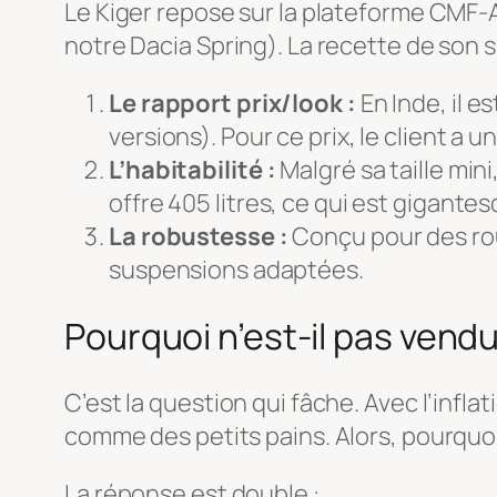
Le Kiger repose sur la plateforme CMF-A
notre Dacia Spring). La recette de son s
Le rapport prix/look :
En Inde, il e
versions). Pour ce prix, le client a un
L’habitabilité :
Malgré sa taille mini
offre 405 litres, ce qui est gigante
La robustesse :
Conçu pour des rout
suspensions adaptées.
Pourquoi n’est-il pas vend
C’est la question qui fâche. Avec l’infl
comme des petits pains. Alors, pourquoi 
La réponse est double :