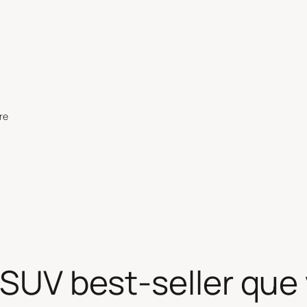
re
e SUV best-seller que