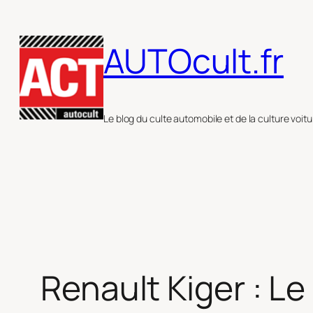
Aller
au
AUTOcult.fr
contenu
Le blog du culte automobile et de la culture voitu
Renault Kiger : L