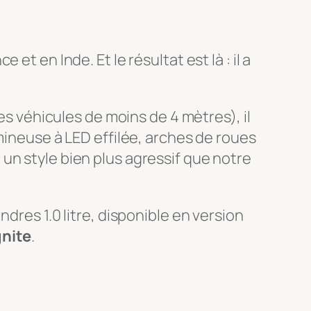
t en Inde. Et le résultat est là : il a
es véhicules de moins de 4 mètres), il
mineuse à LED effilée, arches de roues
un style bien plus agressif que notre
dres 1.0 litre, disponible en version
nite
.