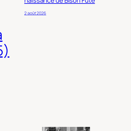
naissance de Bison Futé
2 août 2026
a
5)