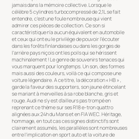
jamais dans la mémoire collective. Lorsque le
célèbre 5 cylindres turbocompressé de 2,1L se fait
entendre, c’est une foule nombreuse qui vient
admirer ces pièces de collection. Ce son si
caractéristique n’a aucun équivalent en automobile
et ceux qui ont eu le privilège de pouvoir l’écouter
dans les forêts finlandaises ou dans les gorges de
l’arrière pays niçois ont les poils qui se hérissent
machinalement ! Le genre de souvenirs tenaces qui
vous marquent pour longtemps. Un son, des formes
mais aussi des couleurs, voilà ce qui compose une
voiture légendaire. A ce titre, la décoration « HB » ,
garde la faveur des supporters, son jaune étincelant
se mariant à merveilles à sa robe blanche, gris et
rouge. Audi ne s’y est d’ailleurs pas trompé en
reprenant ce thème sur ses R18 e-tron quattro
alignées aux 24h du Mans et en FIA WEC. Héritage,
hommage, en tout cas ces signes distinctifs sont
clairement assumés, les parallèles sont nombreuses
entre l’implication en sport auto et la voiture de