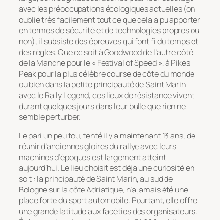
avec les préoccupations écologiques actuelles (on
oublie très facilement tout ce que cela a pu apporter
en termes de sécurité et de technologies propres ou
non), il subsiste des épreuves qui font fi du temps et
des règles. Que ce soit à Goodwood de l’autre côté
de la Manche pour le « Festival of Speed », à Pikes
Peak pour la plus célèbre course de côte du monde
ou bien dans la petite principauté de Saint Marin
avec le Rally Legend, ces lieux de résistance vivent
durant quelques jours dans leur bulle que rien ne
semble perturber.
Le pari un peu fou, tenté il y a maintenant 13 ans, de
réunir d’anciennes gloires du rallye avec leurs
machines d’époques est largement atteint
aujourd’hui. Le lieu choisit est déjà une curiosité en
soit : la principauté de Saint Marin, au sud de
Bologne sur la côte Adriatique, n’a jamais été une
place forte du sport automobile. Pourtant, elle offre
une grande latitude aux facéties des organisateurs.