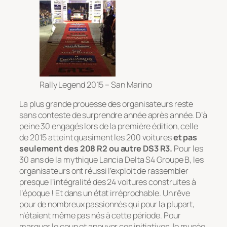
Rally Legend 2015 – San Marino
La plus grande prouesse des organisateurs reste
sans conteste de surprendre année après année. D’à
peine 30 engagés lors de la première édition, celle
de 2015 atteint quasiment les 200 voitures
et pas
seulement des 208 R2 ou autre DS3 R3.
Pour les
30 ans de la mythique Lancia Delta S4 Groupe B, les
organisateurs ont réussi l’exploit de rassembler
presque l’intégralité des 24 voitures construites à
l’époque ! Et dans un état irréprochable. Un rêve
pour de nombreux passionnés qui pour la plupart,
n’étaient même pas nés à cette période. Pour
marquer le coup et appuyer ces initiatives, le musée