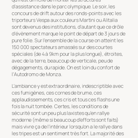
d’assistance dans le parc olympique. Le soir, les
concours de drift autour des ronds-points avec les
triporteurs Vespa aux couleurs Martini ou Alitalia
sont devenus des institutions, d’autant que ce drôle
d’évènement marque le point de départ de 3 jours de
pure folie. Sur l’ensemble de la course on atteint les
150 000 spectateurs amassés sur des courtes
spéciales (de 4 à 9km pour la plus longue), étroites,
avec de la terre, beaucoup de verticale, peu de
dégagements, du rapide. On est loin du confort de
l‘Autodromo de Monza.
L’ambiance y est extraordinaire, indescriptible avec
ces fumigènes, ces cornes de brume, ces
applaudissements, ces cris et tous ces flashs une
fois la nuit tombée. Certes, les conditions de
sécurité sont un peu plus laxistes qu’en rallye
moderne (même si beaucoup d’efforts sont faits)
mais vivre ça de l’intérieur lorsqu’on a le rallye dans
les tripes est un sentiment très fort. La majorité des