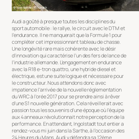
Audi a goûté à presque toutes les disciplines du
sport automobile : le rallye, le circuit avec le DTM et
l’endurance. Il ne manquerait que la Formule 1 pour
compléter cet impressionnant tableau de chasse.
Une longévité rare mais cohérente avec le désir
d’innovation qui caractérise l’un des fers de lance de
l’industrie allemande. L’engagement en endurance
avec la R18 e-tron quattro, une hybride diesel et
électrique, est une suite logique et nécessaire pour
le constructeur. Nous attendons donc avec
impatience l’arrivée de la nouvelle réglementation
du WRC à l’orée 2017 pour se prendre ainsi à rêver
d’une S1 nouvelle génération. Cela réveillerait avec
passion tous les souvenirs d’une époque où l’équipe
aux 4 anneaux révolutionnait notre perception de la
performance. En attendant, Ingolstadt tout entier a
rendez-vous mi juin dans la Sarthe, à l’occasion des
24 Heures du Mans. Audi y défendra sa 12ème