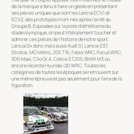
de la marque a tenu à faire un geste en présentant
ses pièces uniques que sont les Lancia ECV1 et
ECV2, des prototypes mort-nés après l’arrêt du
Groupe B. Exposées sur la piste d’athlétisme du
stade olympique, on peut littéralement toucher et
admirer ces pièces de l’histoire de notre sport.
Lancia S4 donc mais aussi Audi S1, Lancia 037,
Stratos, MG Métro, 205 T16, Fabia WRC, Focus WRC,
306 Maxi, Clio Gr.A, Celica ST205, BMW M3 ou
encore récente Hyundai i20 WRC. Toutes les
catégories de toutes les époques se retrouvent sur
une même épreuve et pas seulement pour faire de la
figuration.