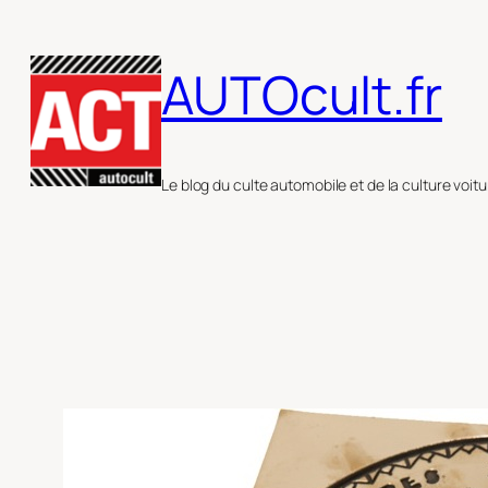
Aller
au
AUTOcult.fr
contenu
Le blog du culte automobile et de la culture voitu