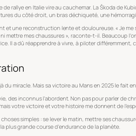
 de rallye en Italie vire au cauchemar. La Škoda de Kubi
 fractures du côté droit, un bras déchiqueté, une hémorrag
ant et une reconstruction lente et douloureuse.
« Je me 
, ni mettre mes chaussures »
, raconte-t-il. Beaucoup l’o
e. Il a dû réapprendre à vivre, à piloter différemment, 
.
ration
à du miracle. Mais sa victoire au Mans en 2025 le fait en
vie, des inconnus l’abordent. Non pas pour parler de chr
 mais votre victoire et votre histoire me donnent de l’espo
 choses simples : se lever le matin, mettre ses chaussur
la plus grande course d’endurance de la planète.