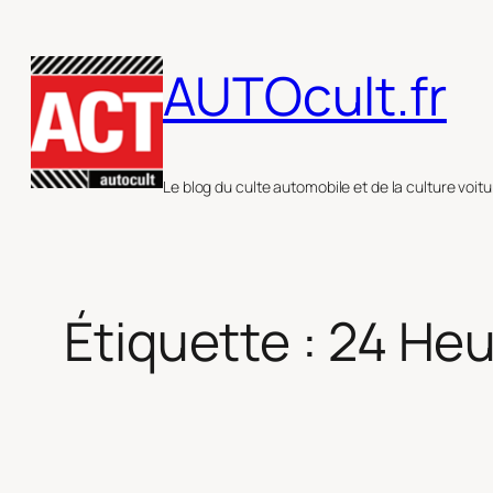
Aller
au
AUTOcult.fr
contenu
Le blog du culte automobile et de la culture voitu
Étiquette :
24 Heu