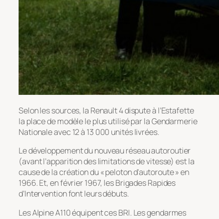
Selon les sources, la Renault 4 dispute à l’Estafette
la place de modèle le plus utilisé par la Gendarmerie
Nationale avec 12 à 13 000 unités livrées.
Le développement du nouveau réseau autoroutier
(avant l’apparition des limitations de vitesse) est la
cause de la création du « peloton d’autoroute » en
1966. Et, en février 1967, les Brigades Rapides
d’Intervention font leurs débuts.
Les Alpine A110 équipent ces BRI. Les gendarmes