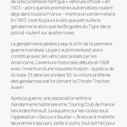
de la bicyclette en tant que « véhicule officiel » en
1903 – alors que les premières automobiles roulent
déjà dans toute la France – montre un certain retard.
En 1907, c’est toujours à vélo que patrouille la
gendarmerie alors que les Brigades du Tigre (de la
police) roulent sur quatre roues.
La gendarmerie pédale jusqu’à la fin de la première
guerre mondiale. Le parc automobile est alors
constitué avec les véhicules laissés par les
Américains. L’aventure motorisée débute en 1928
avec l’invention d’une nouvelle mission : la police de
la route. Et dans les années 30, la voiture préférée
des gendarmes est forcément la Citroën Traction
Avant !
Après la guerre, une association entre la
Gendarmerie Nationale et le Touring Club de France
lance des Renault Juvaquatre sur les routes sous
l’appellation « Secours Routier ». Brancard, mallette
de premiers secours, boîte à outils, tout est fait pour