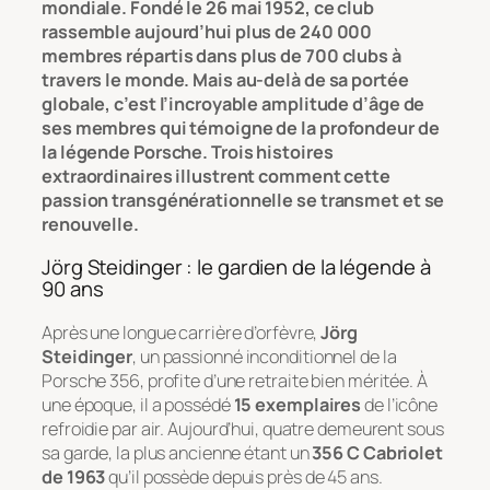
mondiale. Fondé le 26 mai 1952, ce club
rassemble aujourd’hui plus de 240 000
membres répartis dans plus de 700 clubs à
travers le monde. Mais au-delà de sa portée
globale, c’est l’incroyable amplitude d’âge de
ses membres qui témoigne de la profondeur de
la légende Porsche. Trois histoires
extraordinaires illustrent comment cette
passion transgénérationnelle se transmet et se
renouvelle.
Jörg Steidinger : le gardien de la légende à
90 ans
Après une longue carrière d’orfèvre,
Jörg
Steidinger
, un passionné inconditionnel de la
Porsche 356, profite d’une retraite bien méritée. À
une époque, il a possédé
15 exemplaires
de l’icône
refroidie par air. Aujourd’hui, quatre demeurent sous
sa garde, la plus ancienne étant un
356 C Cabriolet
de 1963
qu’il possède depuis près de 45 ans.