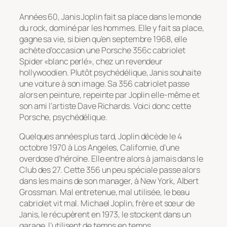
Années 60, Janis Joplin fait sa place dans le monde
du rock, dominé par les hommes. Elle y fait sa place,
gagne sa vie, si bien qu’en septembre 1968, elle
achète d’occasion une Porsche 356c cabriolet
Spider «blanc perlé», chez un revendeur
hollywoodien. Plutôt psychédélique, Janis souhaite
une voiture à son image. Sa 356 cabriolet passe
alors en peinture, repeinte par Joplin elle-même et
son ami l’artiste Dave Richards. Voici donc cette
Porsche, psychédélique.
Quelques années plus tard, Joplin décède le 4
octobre 1970 à Los Angeles, Californie, d’une
overdose d’héroïne. Elle entre alors à jamais dans le
Club des 27. Cette 356 un peu spéciale passe alors
dans les mains de son manager, à New York, Albert
Grossman. Mal entretenue, mal utilisée, le beau
cabriolet vit mal. Michael Joplin, frère et sœur de
Janis, le récupèrent en 1973, le stockent dans un
garage, l’utilisent de temps en temps.