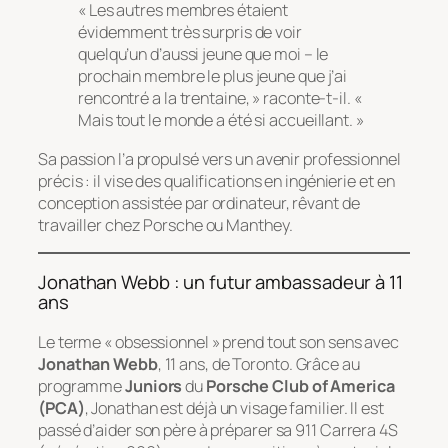
« Les autres membres étaient
évidemment très surpris de voir
quelqu’un d’aussi jeune que moi – le
prochain membre le plus jeune que j’ai
rencontré a la trentaine, » raconte-t-il. «
Mais tout le monde a été si accueillant. »
Sa passion l’a propulsé vers un avenir professionnel
précis : il vise des qualifications en ingénierie et en
conception assistée par ordinateur, rêvant de
travailler chez Porsche ou Manthey.
Jonathan Webb : un futur ambassadeur à 11
ans
Le terme « obsessionnel » prend tout son sens avec
Jonathan Webb
, 11 ans, de Toronto. Grâce au
programme
Juniors
du
Porsche Club of America
(PCA)
, Jonathan est déjà un visage familier. Il est
passé d’aider son père à préparer sa 911 Carrera 4S