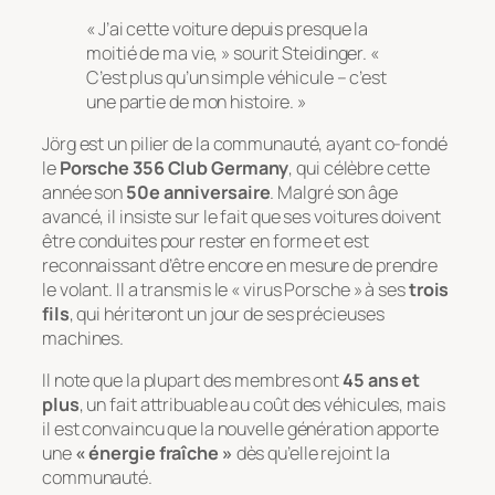
« J’ai cette voiture depuis presque la
moitié de ma vie, » sourit Steidinger. «
C’est plus qu’un simple véhicule – c’est
une partie de mon histoire. »
Jörg est un pilier de la communauté, ayant co-fondé
le
Porsche 356 Club Germany
, qui célèbre cette
année son
50e anniversaire
. Malgré son âge
avancé, il insiste sur le fait que ses voitures doivent
être conduites pour rester en forme et est
reconnaissant d’être encore en mesure de prendre
le volant. Il a transmis le « virus Porsche » à ses
trois
fils
, qui hériteront un jour de ses précieuses
machines.
Il note que la plupart des membres ont
45 ans et
plus
, un fait attribuable au coût des véhicules, mais
il est convaincu que la nouvelle génération apporte
une
« énergie fraîche »
dès qu’elle rejoint la
communauté.