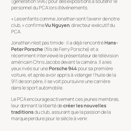
(génération 996) pour des expositions à soutenir le
personnel du PCA lors d’événements.
« Les enfants comme Jonathan sont l’avenir de notre
club, » confirme
Vu Nguyen
, directeur exécutif du
PCA.
Jonathan n’est pas timide : il a déjà rencontré
Hans-
Peter Porsche
(fils de Ferry Porsche) et a
récemment interviewé le présentateur de télévision
américain Chris Jacobs devant la caméra. Il a les
yeux rivés sur une
Porsche 944
pour sa première
voiture, et après avoir appris à vidanger l’huile de la
911 de son père, il se voit poursuivre une carrière
dans le sport automobile.
Le PCA encourage activement ces jeunes membres,
leur donnant la liberté de
créer les nouvelles
traditions
du club, assurant que la passion de la
marque perdure pour le siècle à venir.