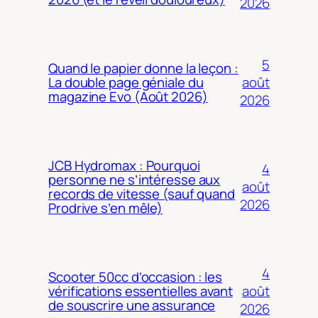
2026
5
Quand le papier donne la leçon :
août
La double page géniale du
magazine Evo (Août 2026)
2026
JCB Hydromax : Pourquoi
4
personne ne s’intéresse aux
août
records de vitesse (sauf quand
2026
Prodrive s’en mêle)
4
Scooter 50cc d’occasion : les
août
vérifications essentielles avant
de souscrire une assurance
2026