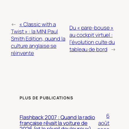
←
« Classic with a
Du « pare-bouse »
Twist » : la MINI Paul
au cockpit virtuel :
Smith Edition, quand la
l’évolution culte du
culture anglaise se
tableau de bord
→
réinvente
PLUS DE PUBLICATIONS
6
Flashback 2007 : Quand la radio
août
française rêvait la voiture de
2026 (et le réveil douloureux)