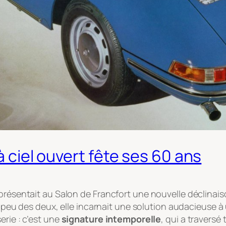
à ciel ouvert fête ses 60 ans
présentait au Salon de Francfort une nouvelle déclinaison
n peu des deux, elle incarnait une solution audacieuse à
erie : c’est une
signature intemporelle
, qui a traversé