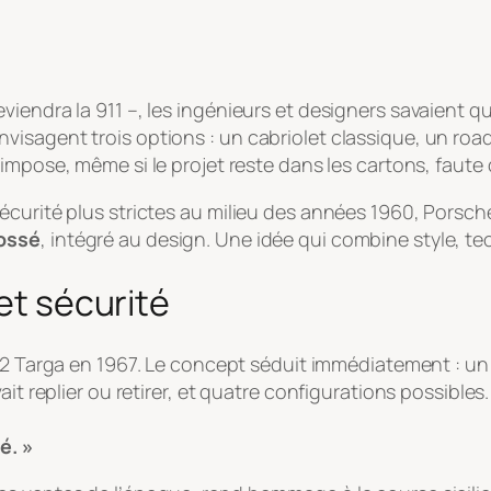
iendra la 911 –, les ingénieurs et designers savaient q
sagent trois options : un cabriolet classique, un roads
s’impose, même si le projet reste dans les cartons, faut
écurité plus strictes au milieu des années 1960, Porsch
rossé
, intégré au design. Une idée qui combine style, te
 et sécurité
912 Targa en 1967. Le concept séduit immédiatement : u
vait replier ou retirer, et quatre configurations possib
é. »