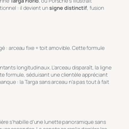
ienne
Targa Florio
, où Porsche s’illustrait
ionnel : il devient un
signe distinctif
, fusion
gé : arceau fixe + toit amovible. Cette formule
tants longitudinaux. L’arceau disparaît, la ligne
e formule, séduisant une clientèle appréciant
anque : la Targa sans arceau n’a pas tout à fait
rrière s’habille d’une lunette panoramique sans