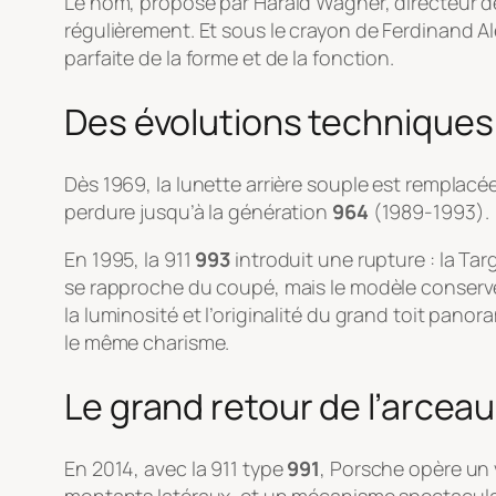
Le nom, proposé par Harald Wagner, directeur d
régulièrement. Et sous le crayon de Ferdinand Al
parfaite de la forme et de la fonction.
Des évolutions techniques 
Dès 1969, la lunette arrière souple est remplacée
perdure jusqu’à la génération
964
(1989-1993).
En 1995, la 911
993
introduit une rupture : la Ta
se rapproche du coupé, mais le modèle conserv
la luminosité et l’originalité du grand toit pan
le même charisme.
Le grand retour de l’arceau
En 2014, avec la 911 type
991
, Porsche opère un v