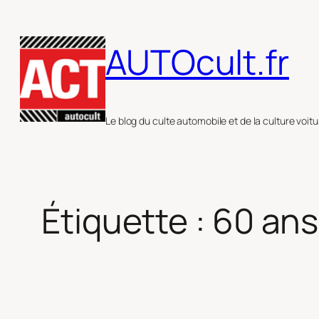
Aller
au
AUTOcult.fr
contenu
Le blog du culte automobile et de la culture voitu
Étiquette :
60 ans